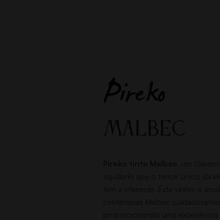
MALBEC
Pireko tinto Malbec
, um clássic
equilíbrio que o terroir único da v
tem a oferecer. Este vinho, é prod
centenárias Malbec cuidadosamen
proporcionando uma experiência 