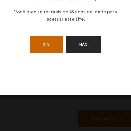
PEDRO 
Você precisa ter mais de 18 anos de idade para
acessar este site.
O vinho branco
Pireko 
experiência refrescante e
partir da uva Pedro Gimé
SIM
NÃO
tradicionalmente cultiva
SAIBA MAIS