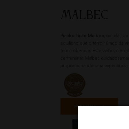
MALBEC
Pireko tinto Malbec
, um clássic
equilíbrio que o terroir único da v
tem a oferecer. Este vinho, é prod
centenárias Malbec cuidadosamen
proporcionando uma experiência 
SAIBA MAIS