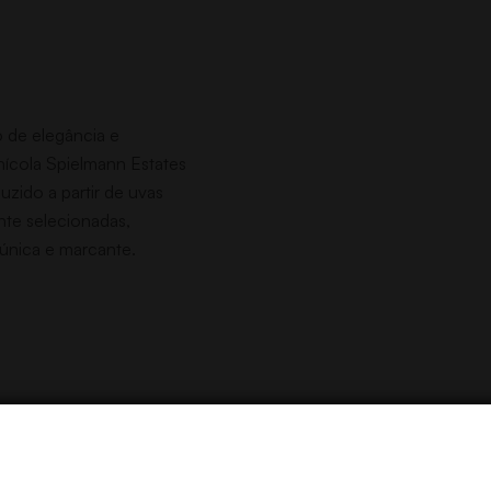
o de elegância e
inícola Spielmann Estates
uzido a partir de uvas
te selecionadas,
única e marcante.