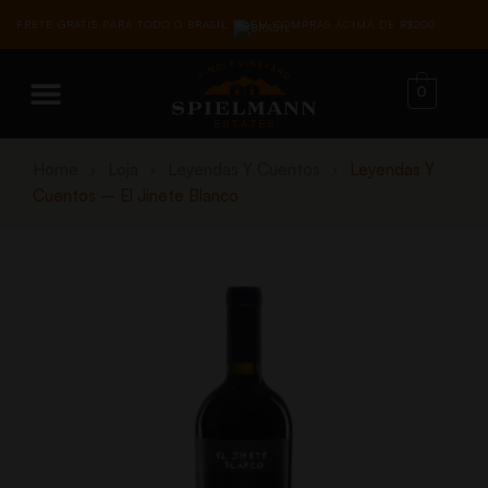
FRETE GRÁTIS PARA TODO O BRASIL
EM COMPRAS ACIMA DE R$200
0
Home
Loja
Leyendas Y Cuentos
Leyendas Y
Cuentos – El Jinete Blanco