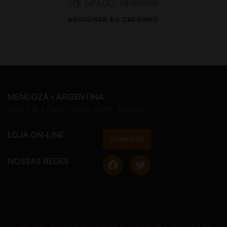
R$
149,00
R$
238,00
ADICIONAR AO CARRINHO
MENDOZA • ARGENTINA
Salix S.A. • Calle Cobos 3495, Perdriel
info@spielmannestates.com
LOJA ON-LINE
COMPRAR
NOSSAS REDES
Termos de Uso
e
Política de Privacidade
. Copyright ©