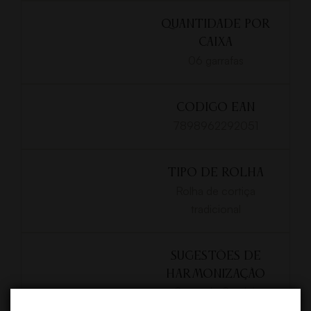
QUANTIDADE POR
CAIXA
06 garrafas
CODIGO EAN
7898962292051
TIPO DE ROLHA
Rolha de cortiça
tradicional
SUGESTÕES DE
HARMONIZAÇÃO
- Carne de Cordeiro
- Carne de Javali