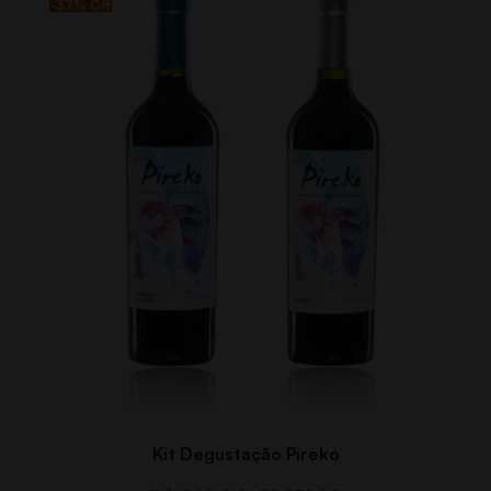
-37% Off
Kit Degustação Pireko