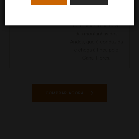
utiliza o sistema de
canais e alagamento. A
água é proveniente do
derretimento da neve
das montanhas dos
Andes, que é conduzida
e chega à ﬁnca pelo
Canal Flores.
COMPRAR AGORA