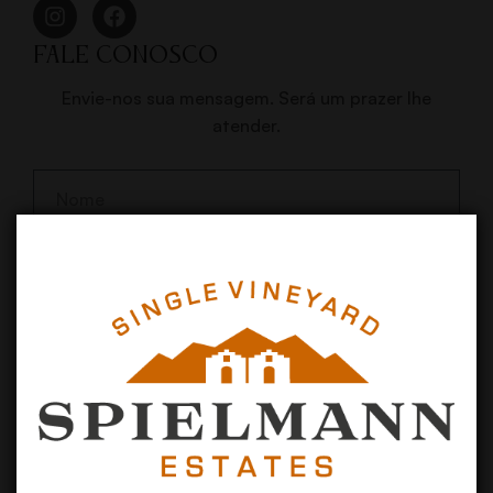
FALE CONOSCO
Envie-nos sua mensagem. Será um prazer lhe
atender.