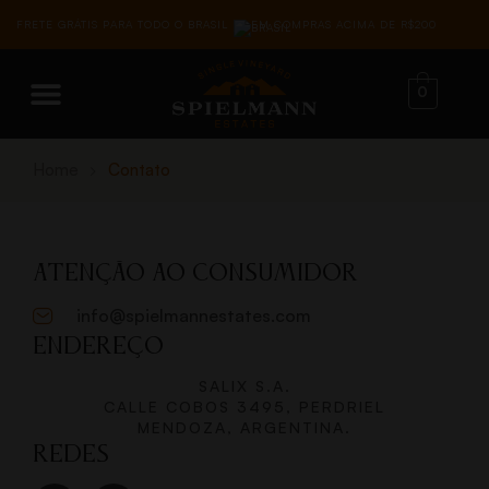
FRETE GRÁTIS PARA TODO O BRASIL
EM COMPRAS ACIMA DE R$200
0
Home
Contato
ATENÇÃO AO CONSUMIDOR
info@spielmannestates.com
ENDEREÇO
SALIX S.A.
CALLE COBOS 3495, PERDRIEL
MENDOZA, ARGENTINA.
REDES