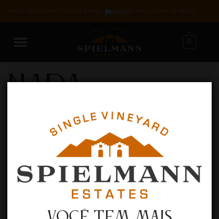
FRETE GRÁTIS PARA TODO O BRASIL
EM COMPRAS ACIMA DE R$200
0
Nada
Encontrado
Parece que não conseguimos encontrar o que você
está procurando. Talvez a busca possa ajudar.
PESQUISAR
VOCÊ TEM MAIS